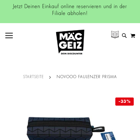
Jetzt Deinen Einkauf online reservieren und in der
Filiale abholen!
NAVIGATION UMSCHALTEN
M
SUCH
STARTSEITE
NOVOOO FAULENZER PRISMA
Zum
-33%
-33%
Ende
der
Bildgalerie
springen