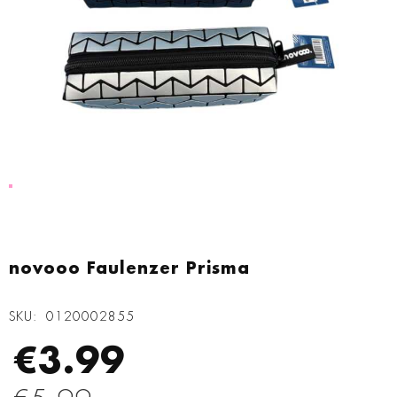
Zum
Anfang
novooo Faulenzer Prisma
der
Bildgalerie
SKU
0120002855
springen
€3.99