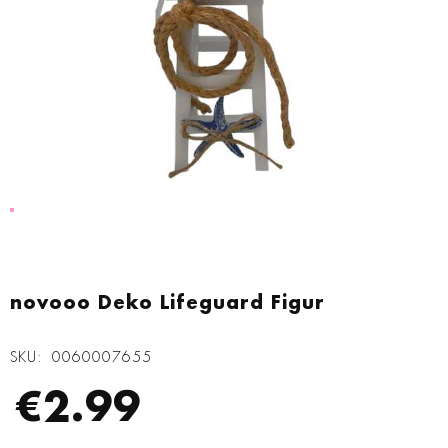
Zum
Anfang
novooo Deko Lifeguard Figur
der
Bildgalerie
SKU
0060007655
springen
€2.99