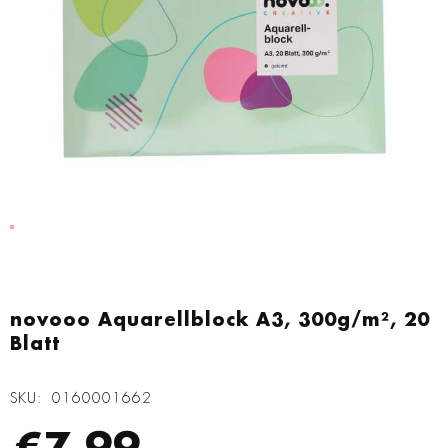
Zum
Anfang
novooo Aquarellblock A3, 300g/m², 20
der
Blatt
Bildgalerie
springen
SKU
0160001662