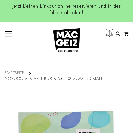
Jetzt Deinen Einkauf online reservieren und in der
Filiale abholen!
NAVIGATION UMSCHALTEN
M
SUCH
STARTSEITE
NOVOOO AQUARELLBLOCK A3, 300G/M², 20 BLATT
Zum
Ende
der
Bildgalerie
springen