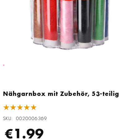
Zum
Anfang
Nähgarnbox mit Zubehör, 53-teilig
der
Bildgalerie
★★★★★
springen
SKU
0020006369
€1.99