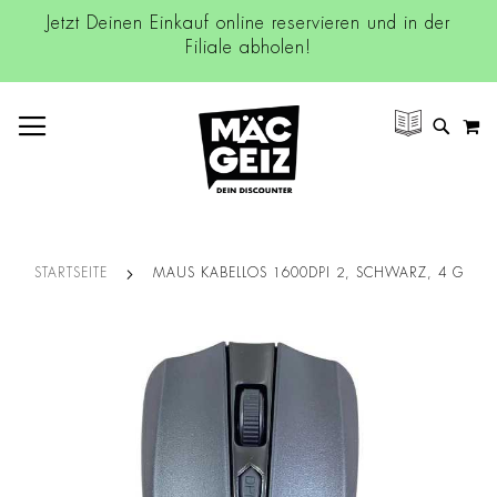
Jetzt Deinen Einkauf online reservieren und in der
Filiale abholen!
NAVIGATION UMSCHALTEN
M
SUCH
STARTSEITE
MAUS KABELLOS 1600DPI 2, SCHWARZ, 4 G
Zum
Ende
der
Bildgalerie
springen