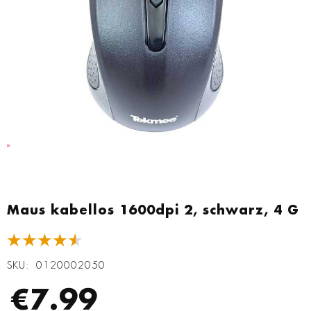
Zum
Anfang
Maus kabellos 1600dpi 2, schwarz, 4 G
der
Bildgalerie
★★★★★
springen
SKU
0120002050
€7.99