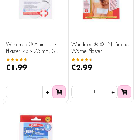
Wundmed ® Aluminium-
Wundmed ® XXL Natürliches
Pflaster, 75 x 75 mm, 3
Wärme-Pflaster
Stück
selbstklebend, 13 x 19 cm
★★★★★
★★★★★
€1.99
€2.99