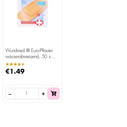
Wundmed ® Euro-Pflaster
wasserabweisend, 50 x
100 mm, 6 Stück
★★★★★
€1.49