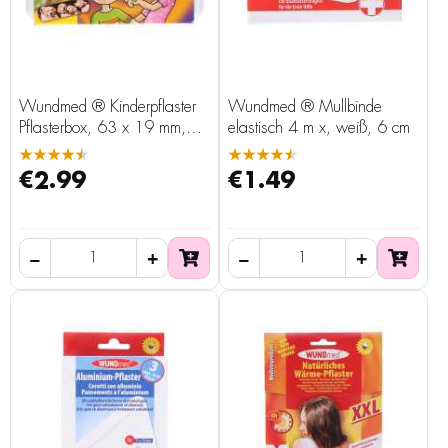
Wundmed ® Kinderpflaster
Wundmed ® Mullbinde
Pflasterbox, 63 x 19 mm,
elastisch 4 m x, weiß, 6 cm
50 Stück
★★★★★
★★★★★
€2.99
€1.49