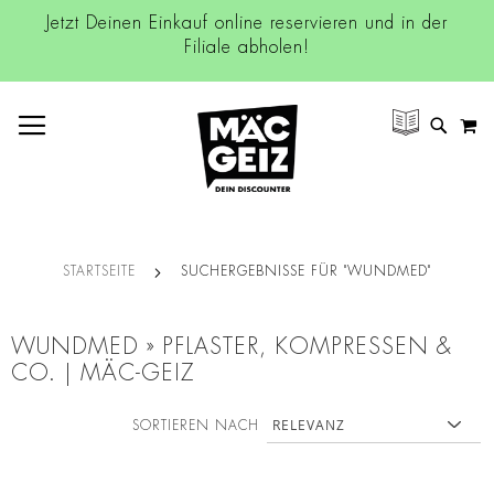
Jetzt Deinen Einkauf online reservieren und in der
Filiale abholen!
NAVIGATION UMSCHALTEN
M
SUCH
STARTSEITE
SUCHERGEBNISSE FÜR "WUNDMED"
WUNDMED » PFLASTER, KOMPRESSEN &
CO. | MÄC-GEIZ
SORTIEREN NACH