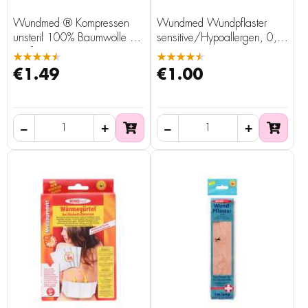
Wundmed ® Kompressen
Wundmed Wundpflaster
unsteril 100% Baumwolle 3
sensitive/Hypoallergen, 0,5
Größen
m x 6 cm
★★★★★
★★★★★
€1.49
€1.00