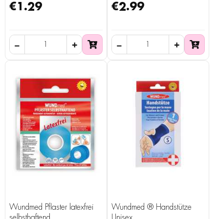
€1.29
€2.99
Wundmed Pflaster latexfrei
Wundmed ® Handstütze
selbsthaftend
Unisex