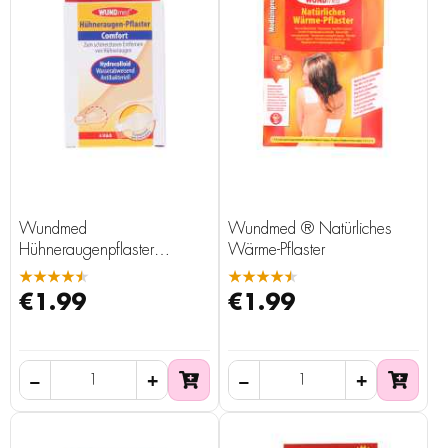
Wundmed
Wundmed ® Natürliches
Hühneraugenpflaster
Wärme-Pflaster
Comfort, 6 Stück
★★★★★
★★★★★
€1.99
€1.99