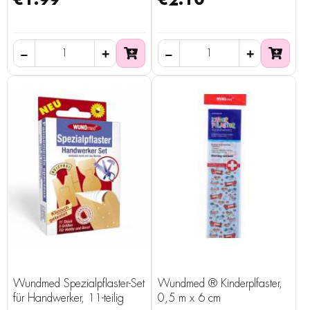
€1.99
€2.10
Wundmed Spezialpflaster-Set
Wundmed ® Kinderplfaster,
für Handwerker, 11-teilig
0,5 m x 6 cm