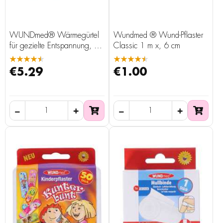
WUNDmed® Wärmegürtel
Wundmed ® Wund-Pflaster
für gezielte Entspannung, mit
Classic 1 m x, 6 cm
4 Pads
★★★★★
★★★★★
€5.29
€1.00