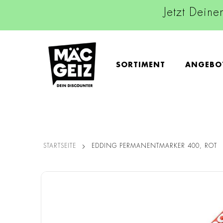
Jetzt Deine
SORTIMENT
ANGEBO
STARTSEITE
EDDING PERMANENTMARKER 400, ROT
Zum
Ende
der
Bildgalerie
springen