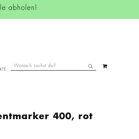
ale abholen!
SUCHE
MEIN WAREN
KTE
SUCHE
ntmarker 400, rot