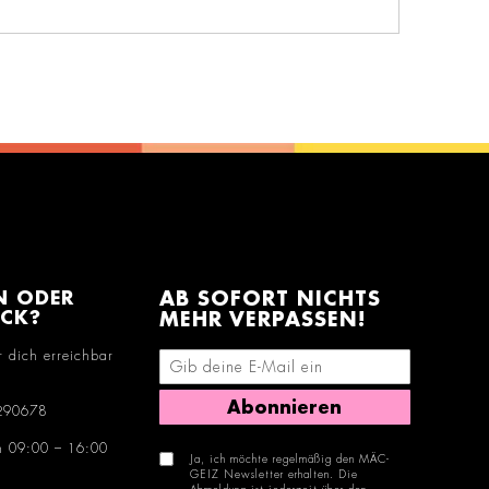
N ODER
AB SOFORT NICHTS
ACK?
MEHR VERPASSEN!
r dich erreichbar
E-Mail-Adresse eingeben
Abonnieren
290678
n 09:00 – 16:00
Ja, ich möchte regelmäßig den MÄC-
GEIZ Newsletter erhalten. Die