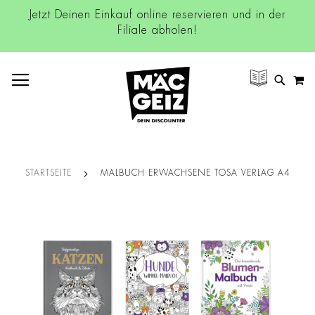
Jetzt Deinen Einkauf online reservieren und in der
Filiale abholen!
NAVIGATION UMSCHALTEN
M
SUCH
STARTSEITE
MALBUCH ERWACHSENE TOSA VERLAG A4
Zum
Ende
der
Bildgalerie
springen