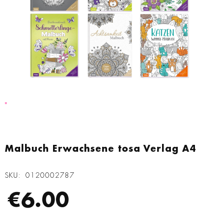
Zum
Anfang
Malbuch Erwachsene tosa Verlag A4
der
Bildgalerie
SKU
0120002787
springen
€6.00