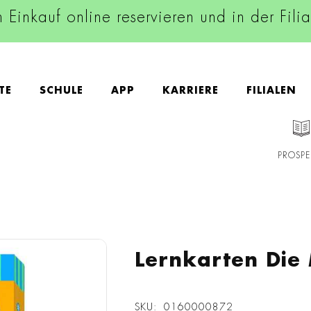
n Einkauf online reservieren und in der Fili
TE
SCHULE
APP
KARRIERE
FILIALEN
PROSPE
Lernkarten Die
SKU
0160000872