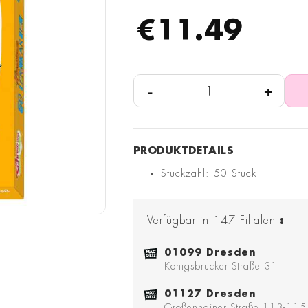
€11.49
-
+
Stückzahl: 50 Stück
Verfügbar in
147
Filialen
:
01099 Dresden
Königsbrücker Straße 31
01127 Dresden
Großenhainer Straße 113-115