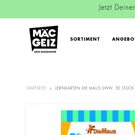
Jetzt Deine
SORTIMENT
ANGEBO
STARTSEITE
LERNKARTEN DIE MAUS SWW, 50 STÜCK
Zum
Ende
der
Bildgalerie
springen