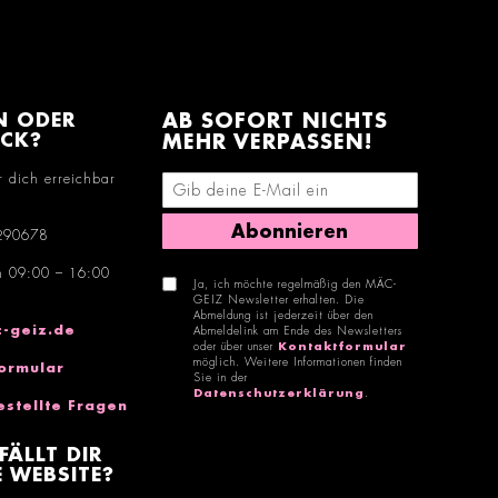
N ODER
AB SOFORT NICHTS
ACK?
MEHR VERPASSEN!
r dich erreichbar
E-Mail-Adresse eingeben
Abonnieren
290678
n 09:00 – 16:00
Ja, ich möchte regelmäßig den MÄC-
GEIZ Newsletter erhalten. Die
Abmeldung ist jederzeit über den
-geiz.de
Abmeldelink am Ende des Newsletters
oder über unser
Kontaktformular
möglich. Weitere Informationen finden
ormular
Sie in der
Datenschutzerklärung
.
estellte Fragen
FÄLLT DIR
 WEBSITE?