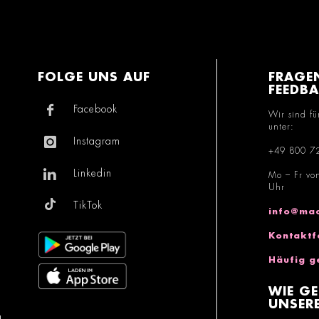
FOLGE UNS AUF
FRAGE
FEEDB
Facebook
Wir sind fü
unter:
Instagram
+49 800 7
Linkedin
Mo – Fr vo
Uhr
TikTok
info@mac
Kontaktf
Häufig g
WIE GE
UNSERE
g