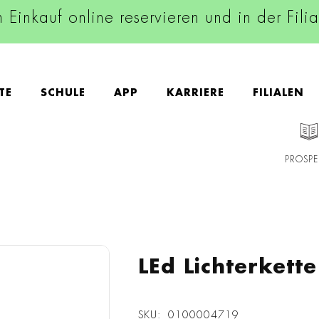
n Einkauf online reservieren und in der Fili
TE
SCHULE
APP
KARRIERE
FILIALEN
PROSPE
LEd Lichterkett
SKU
0100004719