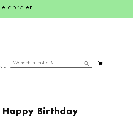
ale abholen!
SUCHE
MEIN WAREN
KTE
SUCHE
e Happy Birthday