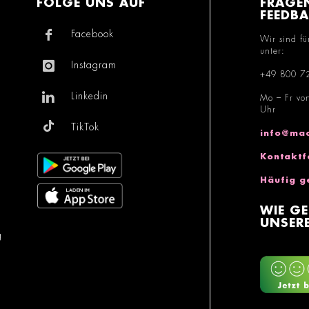
FOLGE UNS AUF
FRAGE
FEEDB
Facebook
Wir sind fü
unter:
Instagram
+49 800 7
Linkedin
Mo – Fr vo
Uhr
TikTok
info@mac
Kontaktf
Häufig g
WIE GE
UNSERE
g