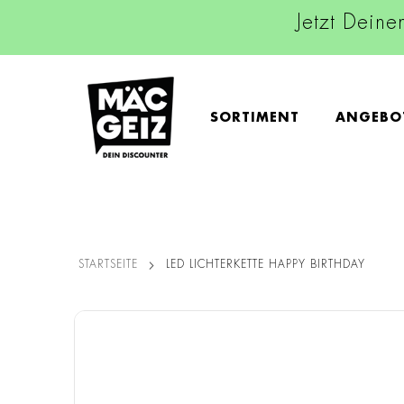
Jetzt Deine
SORTIMENT
ANGEBO
STARTSEITE
LED LICHTERKETTE HAPPY BIRTHDAY
Zum
Ende
der
Bildgalerie
springen