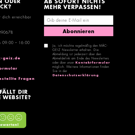
N ODER
AB SOFORT NICHTS
ACK?
MEHR VERPASSEN!
r dich erreichbar
E-Mail-Adresse eingeben
Abonnieren
290678
n 09:00 – 16:00
Ja, ich möchte regelmäßig den MÄC-
GEIZ Newsletter erhalten. Die
Abmeldung ist jederzeit über den
-geiz.de
Abmeldelink am Ende des Newsletters
oder über unser
Kontaktformular
möglich. Weitere Informationen finden
ormular
Sie in der
Datenschutzerklärung
.
estellte Fragen
FÄLLT DIR
 WEBSITE?