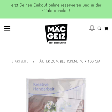
Jetzt Deinen Einkauf online reservieren und in der
Filiale abholen!
NAVIGATION UMSCHALTEN
M
SUCH
STARTSEITE
LÄUFER ZUM BESTICKEN, 40 X 100 CM
Zum
Ende
der
Bildgalerie
springen