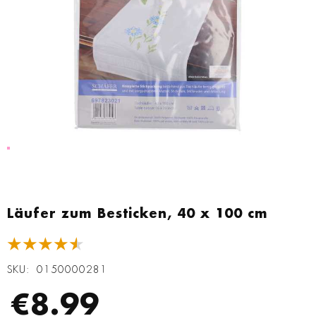
Zum
Anfang
Läufer zum Besticken, 40 x 100 cm
der
Bildgalerie
★★★★★
springen
SKU
0150000281
€8.99