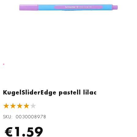
Zum
Anfang
KugelSliderEdge pastell lilac
der
Bildgalerie
★★★★★
springen
SKU
0030008978
€1.59