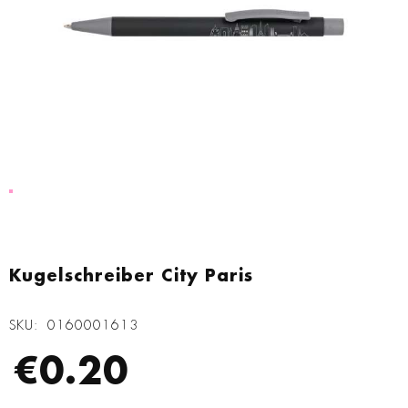
Zum
Anfang
Kugelschreiber City Paris
der
Bildgalerie
SKU
0160001613
springen
€0.20