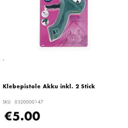
Zum
Anfang
Klebepistole Akku inkl. 2 Stick
der
Bildgalerie
SKU
0320000147
springen
€5.00