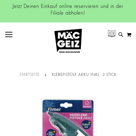
Jetzt Deinen Einkauf online reservieren und in der
Filiale abholen!
NAVIGATION UMSCHALTEN
M
SUCH
STARTSEITE
KLEBEPISTOLE AKKU INKL. 2 STICK
Zum
Ende
der
Bildgalerie
springen