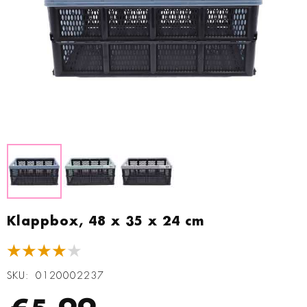
Zum
Anfang
Klappbox, 48 x 35 x 24 cm
der
Bildgalerie
★★★★★
springen
SKU
0120002237