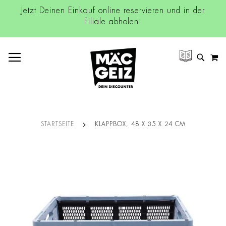
Jetzt Deinen Einkauf online reservieren und in der
Filiale abholen!
NAVIGATION UMSCHALTEN
M
SUCH
STARTSEITE
KLAPPBOX, 48 X 35 X 24 CM
Zum
Ende
der
Bildgalerie
springen