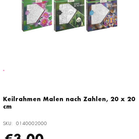
Zum
Anfang
Keilrahmen Malen nach Zahlen, 20 x 20
der
cm
Bildgalerie
springen
SKU
0140002000