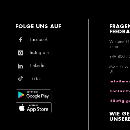
FOLGE UNS AUF
FRAGE
FEEDB
Facebook
Wir sind fü
unter:
Instagram
+49 800 7
Linkedin
Mo – Fr vo
Uhr
TikTok
info@mac
Kontaktf
Häufig g
WIE GE
UNSERE
g