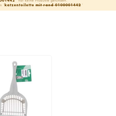
0001442
' hat keine Produkte gefunden.
n '
katzentoilette
mit rand 0100001442
'