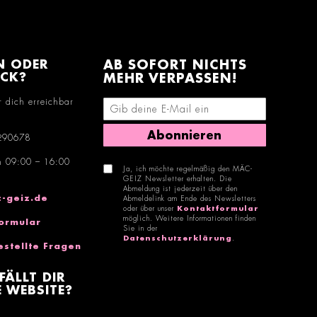
N ODER
AB SOFORT NICHTS
ACK?
MEHR VERPASSEN!
r dich erreichbar
E-Mail-Adresse eingeben
Abonnieren
290678
n 09:00 – 16:00
Ja, ich möchte regelmäßig den MÄC-
GEIZ Newsletter erhalten. Die
Abmeldung ist jederzeit über den
-geiz.de
Abmeldelink am Ende des Newsletters
oder über unser
Kontaktformular
möglich. Weitere Informationen finden
ormular
Sie in der
Datenschutzerklärung
.
estellte Fragen
FÄLLT DIR
 WEBSITE?