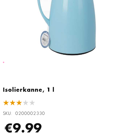
Zum
Anfang
Isolierkanne, 1 l
der
Bildgalerie
★★★★★
springen
SKU
0200002330
€9.99