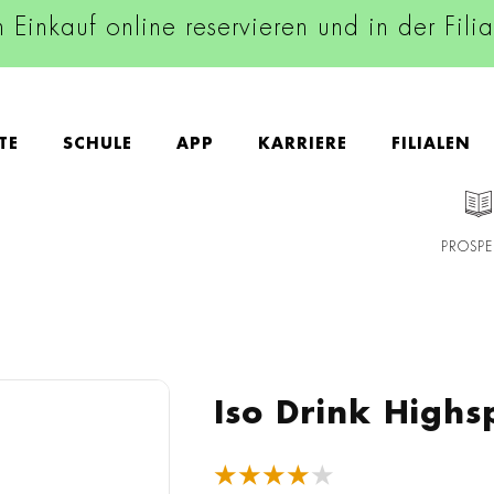
n Einkauf online reservieren und in der Fili
TE
SCHULE
APP
KARRIERE
FILIALEN
PROSPE
Iso Drink High
★★★★★