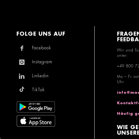
FOLGE UNS AUF
FRAGE
FEEDB
Facebook
Wir sind fü
unter:
Instagram
+49 800 7
Linkedin
Mo – Fr vo
Uhr
TikTok
info@mac
Kontaktf
Häufig g
WIE GE
UNSERE
g