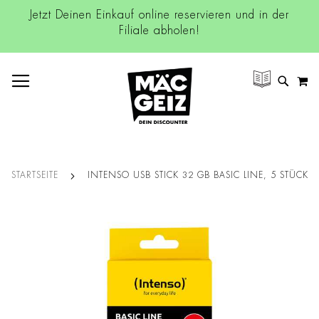
Jetzt Deinen Einkauf online reservieren und in der
Filiale abholen!
NAVIGATION UMSCHALTEN
M
SUCH
STARTSEITE
INTENSO USB STICK 32 GB BASIC LINE, 5 STÜCK
Zum
Ende
der
Bildgalerie
springen