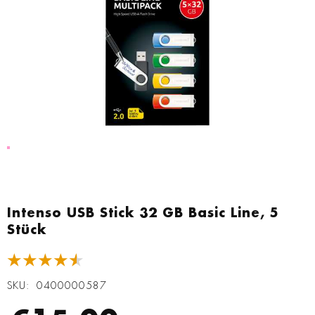
Zum
Anfang
Intenso USB Stick 32 GB Basic Line, 5
der
Stück
Bildgalerie
springen
★★★★★
SKU
0400000587