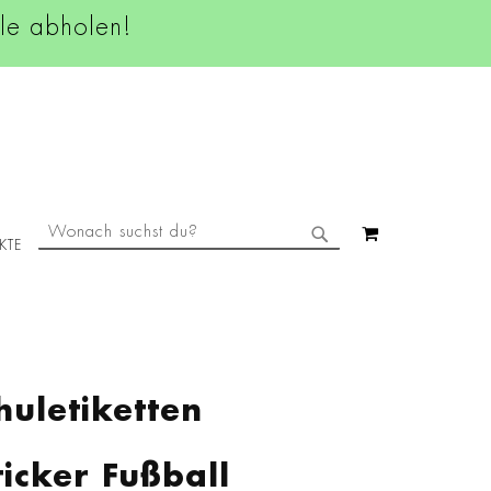
ale abholen!
SUCHE
MEIN WAREN
KTE
SUCHE
uletiketten
ticker Fußball