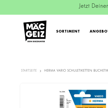
Jetzt Deine
SORTIMENT
ANGEBO
STARTSEITE
HERMA VARIO SCHULETIKETTEN BUCHETIK
Zum
Ende
der
Bildgalerie
springen