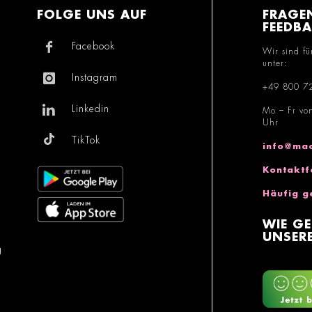
FOLGE UNS AUF
FRAGE
FEEDB
Facebook
Wir sind fü
unter:
Instagram
+49 800 7
Linkedin
Mo – Fr vo
Uhr
TikTok
info@mac
Kontaktf
Häufig g
WIE GE
UNSERE
g