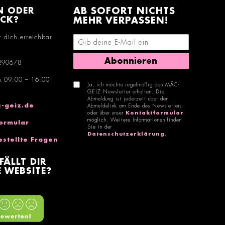
N ODER
AB SOFORT NICHTS
ACK?
MEHR VERPASSEN!
r dich erreichbar
E-Mail-Adresse eingeben
Abonnieren
290678
n 09:00 – 16:00
Ja, ich möchte regelmäßig den MÄC-
GEIZ Newsletter erhalten. Die
Abmeldung ist jederzeit über den
-geiz.de
Abmeldelink am Ende des Newsletters
oder über unser
Kontaktformular
möglich. Weitere Informationen finden
ormular
Sie in der
Datenschutzerklärung
.
estellte Fragen
FÄLLT DIR
 WEBSITE?