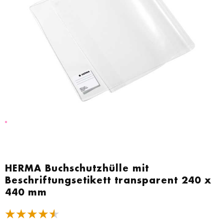
Zum
Anfang
HERMA Buchschutzhülle mit
der
Beschriftungsetikett transparent 240 x
Bildgalerie
440 mm
springen
★★★★★