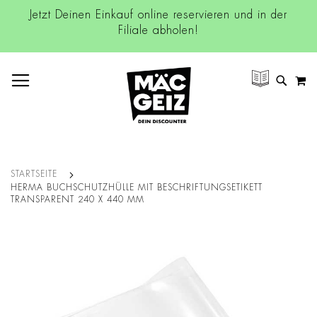
Jetzt Deinen Einkauf online reservieren und in der
Filiale abholen!
NAVIGATION UMSCHALTEN
M
SUCH
STARTSEITE
HERMA BUCHSCHUTZHÜLLE MIT BESCHRIFTUNGSETIKETT
TRANSPARENT 240 X 440 MM
Zum
Ende
der
Bildgalerie
springen