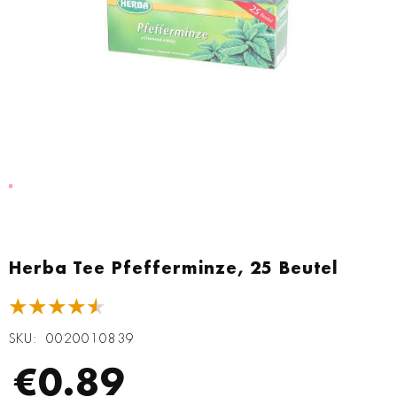
Zum
Anfang
Herba Tee Pfefferminze, 25 Beutel
der
Bildgalerie
★★★★★
springen
SKU
0020010839
€0.89