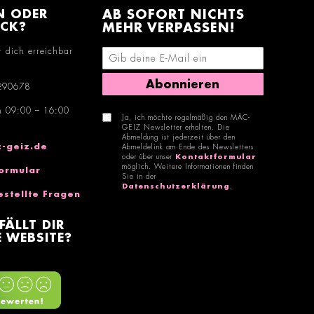
N ODER
AB SOFORT NICHTS
ACK?
MEHR VERPASSEN!
r dich erreichbar
E-Mail-Adresse eingeben
Abonnieren
290678
n 09:00 – 16:00
Ja, ich möchte regelmäßig den MÄC-
GEIZ Newsletter erhalten. Die
Abmeldung ist jederzeit über den
-geiz.de
Abmeldelink am Ende des Newsletters
oder über unser
Kontaktformular
möglich. Weitere Informationen finden
ormular
Sie in der
Datenschutzerklärung
.
estellte Fragen
FÄLLT DIR
 WEBSITE?