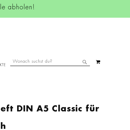
ale abholen!
SUCHE
MEIN WAREN
KTE
SUCHE
ft DIN A5 Classic für
ch