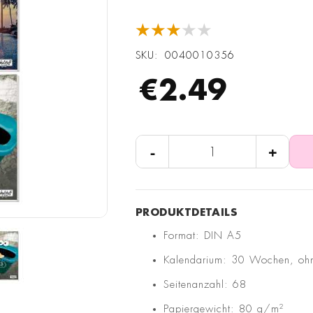
★★★★★
SKU
0040010356
€2.49
-
+
Format: DIN A5
Kalendarium: 30 Wochen, oh
Seitenanzahl: 68
Papiergewicht: 80 g/m²