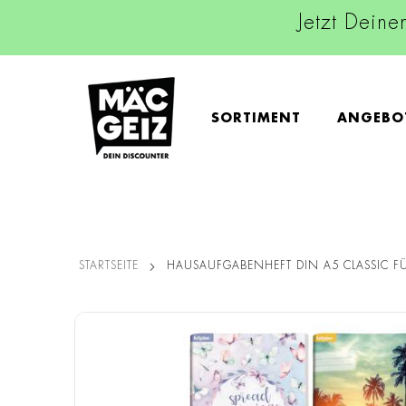
Jetzt Deine
SORTIMENT
ANGEBO
STARTSEITE
HAUSAUFGABENHEFT DIN A5 CLASSIC 
Zum
Ende
der
Bildgalerie
springen