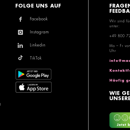
FOLGE UNS AUF
FRAGE
FEEDB
Facebook
Wir sind fü
unter:
Instagram
+49 800 7
Linkedin
Mo – Fr vo
Uhr
TikTok
info@mac
Kontaktf
Häufig g
WIE GE
UNSERE
g