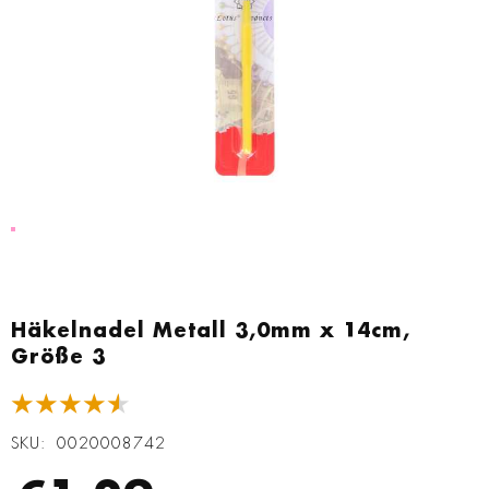
Zum
Anfang
Häkelnadel Metall 3,0mm x 14cm,
der
Größe 3
Bildgalerie
springen
★★★★★
SKU
0020008742