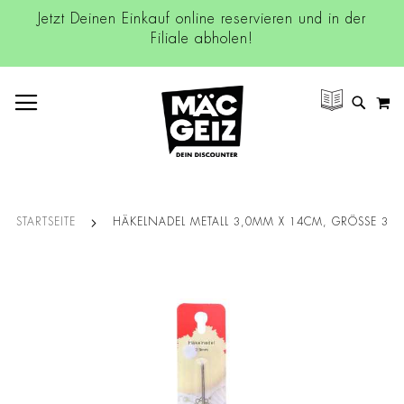
Jetzt Deinen Einkauf online reservieren und in der
Filiale abholen!
NAVIGATION UMSCHALTEN
M
SUCH
STARTSEITE
HÄKELNADEL METALL 3,0MM X 14CM, GRÖSSE 3
Zum
Ende
der
Bildgalerie
springen