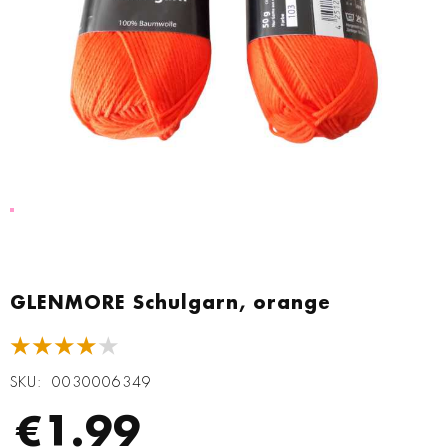
Zum
Anfang
GLENMORE Schulgarn, orange
der
Bildgalerie
★★★★★
springen
SKU
0030006349
€1.99