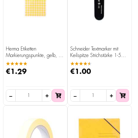
Herma Etiketten
Schneider Textmarker mit
Markierungspunkte, gelb, Ø
Keilspitze Strichstärke 1-5
= 8 mm, 540 Stück
mm, gelb
★★★★★
★★★★★
€1.29
€1.00