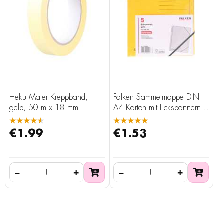
Heku Maler Kreppband,
Falken Sammelmappe DIN
gelb, 50 m x 18 mm
A4 Karton mit Eckspannern,
gelb, 5 Stück
★★★★★
★★★★★
€1.99
€1.53