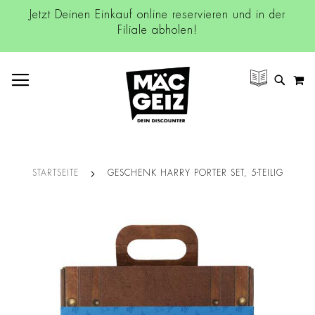
Jetzt Deinen Einkauf online reservieren und in der
Filiale abholen!
NAVIGATION UMSCHALTEN
M
SUCH
STARTSEITE
GESCHENK HARRY PORTER SET, 5-TEILIG
Zum
Ende
der
Bildgalerie
springen