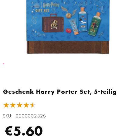
Zum
Anfang
Geschenk Harry Porter Set, 5-teilig
der
Bildgalerie
★★★★★
springen
SKU
0200002326
€5.60