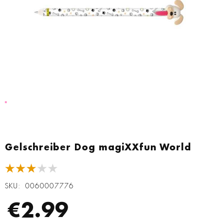
Zum
Anfang
Gelschreiber Dog magiXXfun World
der
Bildgalerie
★★★★★
springen
SKU
0060007776
€2.99