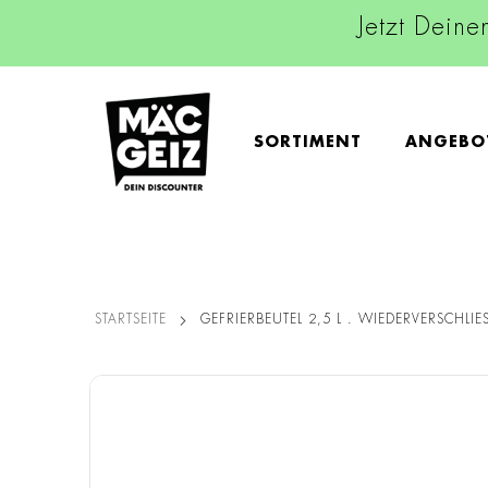
Jetzt Deine
SORTIMENT
ANGEBO
STARTSEITE
GEFRIERBEUTEL 2,5 L . WIEDERVERSCHLIES
Zum
Ende
der
Bildgalerie
springen