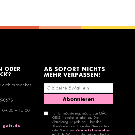
N ODER
AB SOFORT NICHTS
ACK?
MEHR VERPASSEN!
r dich erreichbar
E-Mail-Adresse eingeben
Abonnieren
290678
n 09:00 – 16:00
Ja, ich möchte regelmäßig den MÄC-
GEIZ Newsletter erhalten. Die
Abmeldung ist jederzeit über den
-geiz.de
Abmeldelink am Ende des Newsletters
oder über unser
Kontaktformular
möglich. Weitere Informationen finden