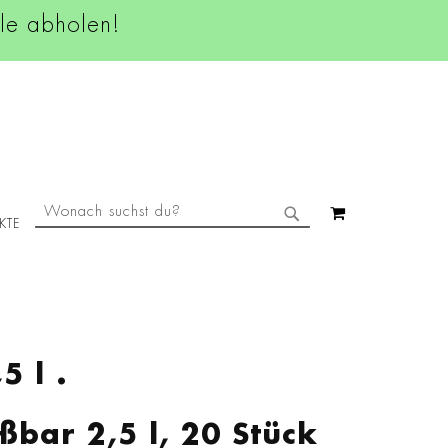
ale abholen!
SUCHE
MEIN WAREN
KTE
SUCHE
5 l .
ßbar 2,5 l, 20 Stück