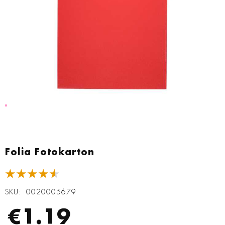
Zum
Anfang
Folia Fotokarton
der
Bildgalerie
★★★★★
springen
SKU
0020005679
€1.19