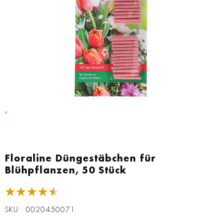
Zum
Anfang
Floraline Düngestäbchen für
der
Blühpflanzen, 50 Stück
Bildgalerie
springen
★★★★★
SKU
0020450071