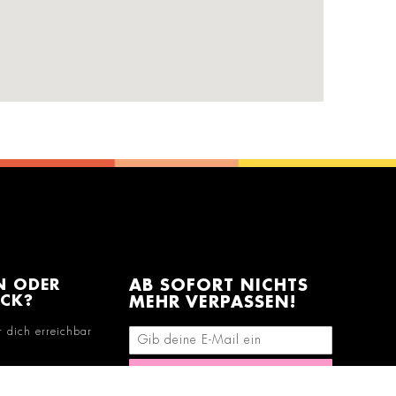
N ODER
AB SOFORT NICHTS
ACK?
MEHR VERPASSEN!
r dich erreichbar
E-Mail-Adresse eingeben
Abonnieren
290678