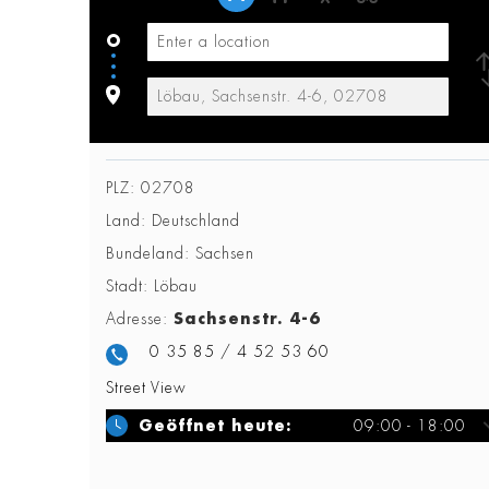
PLZ:
02708
Land:
Deutschland
Bundeland:
Sachsen
Stadt:
Löbau
Adresse:
Sachsenstr. 4-6
0 35 85 / 4 52 53 60
Street View
Geöffnet heute:
09:00 - 18:00