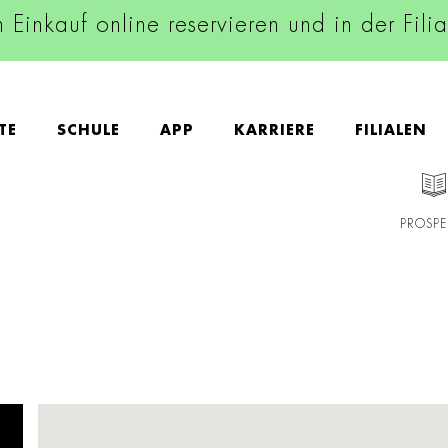
n Einkauf online reservieren und in der Fili
TE
SCHULE
APP
KARRIERE
FILIALEN
PROSPE