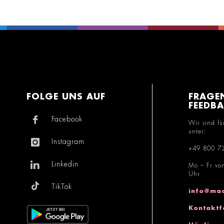
FOLGE UNS AUF
FRAGE
FEEDB
Facebook
Wir sind fü
unter:
Instagram
+49 800 7
Linkedin
Mo – Fr vo
Uhr
TikTok
info@mac
Kontaktf