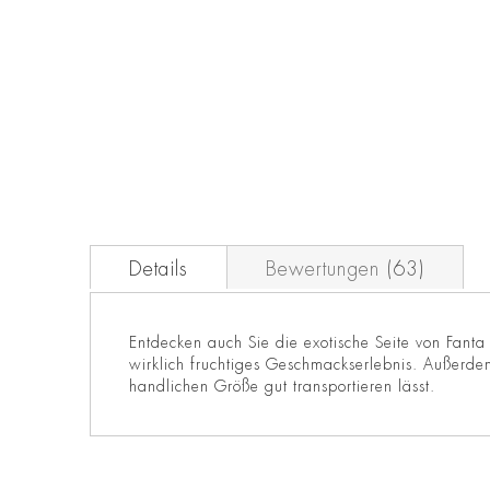
Zum
Anfang
der
Bildgalerie
springen
Details
Bewertungen
63
Entdecken auch Sie die exotische Seite von Fanta 
wirklich fruchtiges Geschmackserlebnis. Außerde
handlichen Größe gut transportieren lässt.