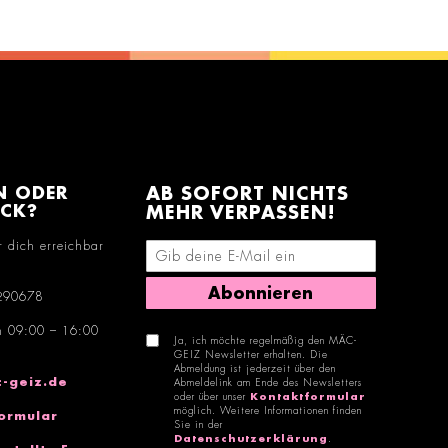
N ODER
AB SOFORT NICHTS
ACK?
MEHR VERPASSEN!
r dich erreichbar
E-Mail-Adresse eingeben
Abonnieren
290678
n 09:00 – 16:00
Ja, ich möchte regelmäßig den MÄC-
GEIZ Newsletter erhalten. Die
Abmeldung ist jederzeit über den
-geiz.de
Abmeldelink am Ende des Newsletters
oder über unser
Kontaktformular
möglich. Weitere Informationen finden
ormular
Sie in der
Datenschutzerklärung
.