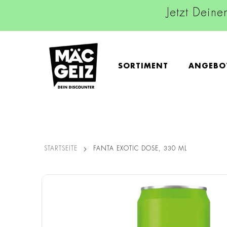
Jetzt Deine
SORTIMENT
ANGEBO
STARTSEITE
FANTA EXOTIC DOSE, 330 ML
Zum
Ende
der
Bildgalerie
springen