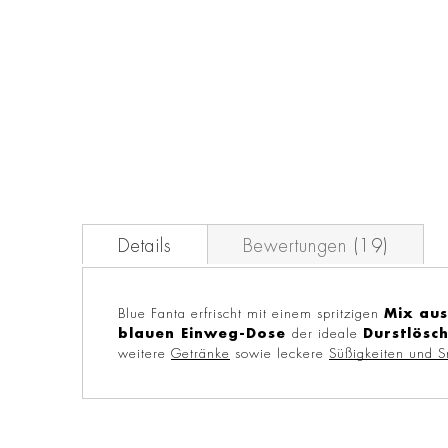
Zum
Anfang
der
Bildgalerie
springen
Details
Bewertungen
19
Blue Fanta erfrischt mit einem spritzigen
Mix aus
blauen Einweg-Dose
der ideale
Durstlösc
weitere
Getränke
sowie leckere
Süßigkeiten und S