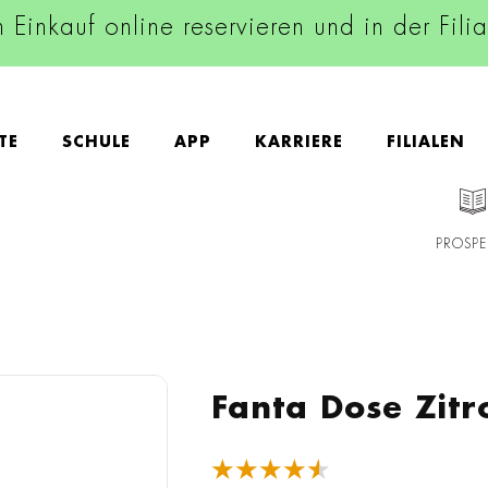
n Einkauf online reservieren und in der Fili
TE
SCHULE
APP
KARRIERE
FILIALEN
PROSPE
Fanta Dose Zit
★★★★★