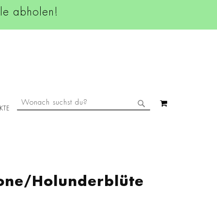
ale abholen!
SUCHE
MEIN WAREN
KTE
SUCHE
rone/Holunderblüte