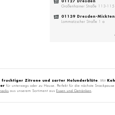
01127 Dresden
Großenhainer Straße 113-115
01139 Dresden-Mickten
Lommatzscher Straße 1 a
 fruchtiger Zitrone und zarter Holunderblüte
. Mit
Koh
her
für unterwegs oder zu Hause. Perfekt für die nächste Snackpause
nacks
aus unserem Sortiment aus
Essen und Getränken
.