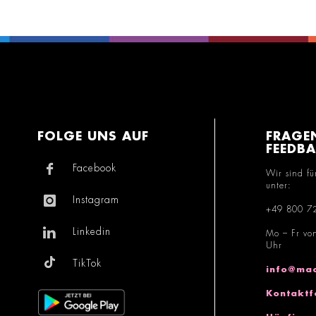
FOLGE UNS AUF
FRAGE
FEEDB
Facebook
Wir sind fü
unter:
Instagram
+49 800 7
Linkedin
Mo – Fr vo
Uhr
TikTok
info@mac
Kontaktf