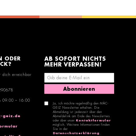
N ODER
AB SOFORT NICHTS
ACK?
MEHR VERPASSEN!
r dich erreichbar
E-Mail-Adresse eingeben
Abonnieren
290678
n 09:00 – 16:00
Ja, ich möchte regelmäßig den MÄC-
GEIZ Newsletter erhalten. Die
Abmeldung ist jederzeit über den
-geiz.de
Abmeldelink am Ende des Newsletters
oder über unser
Kontaktformular
möglich. Weitere Informationen finden
ormular
Sie in der
Datenschutzerklärung
.