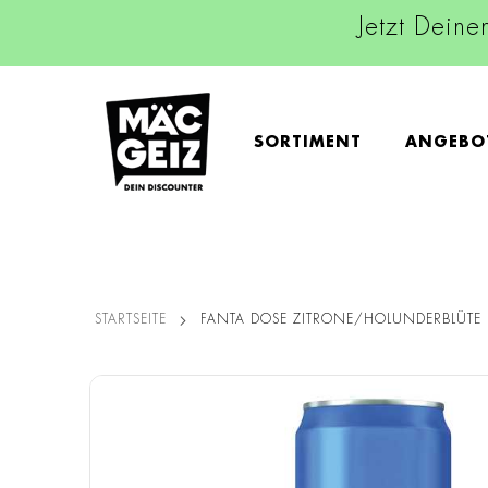
Jetzt Deine
SORTIMENT
ANGEBO
STARTSEITE
FANTA DOSE ZITRONE/HOLUNDERBLÜTE
Zum
Ende
der
Bildgalerie
springen