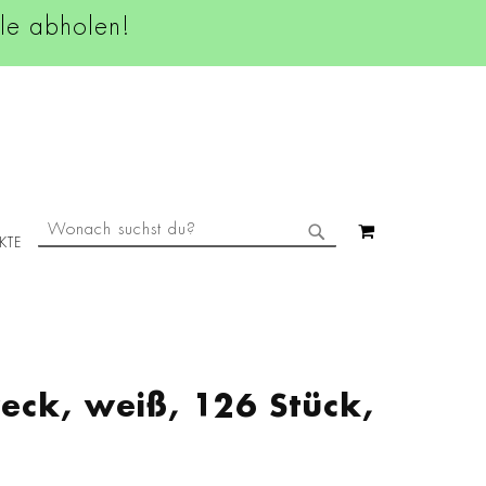
ale abholen!
SUCHE
MEIN WAREN
KTE
SUCHE
weck, weiß, 126 Stück,