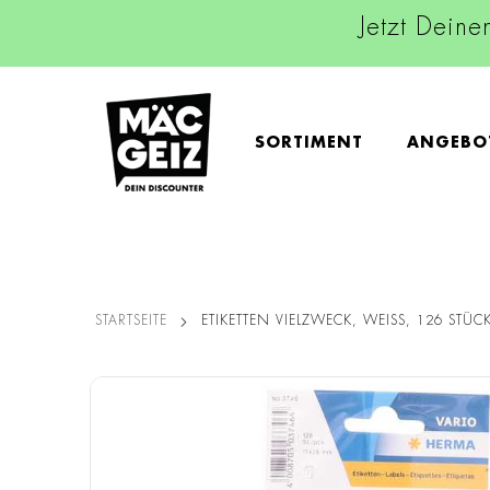
Jetzt Deine
SORTIMENT
ANGEBO
STARTSEITE
ETIKETTEN VIELZWECK, WEISS, 126 STÜC
Zum
Ende
der
Bildgalerie
springen