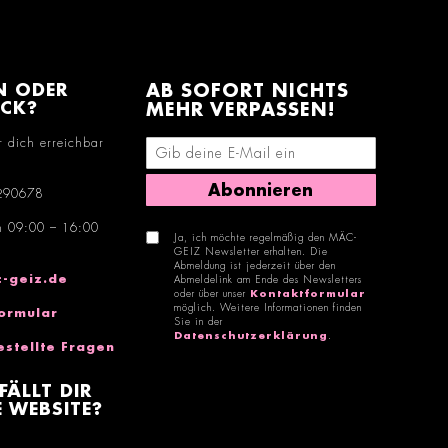
N ODER
AB SOFORT NICHTS
ACK?
MEHR VERPASSEN!
r dich erreichbar
E-Mail-Adresse eingeben
Abonnieren
290678
n 09:00 – 16:00
Ja, ich möchte regelmäßig den MÄC-
GEIZ Newsletter erhalten. Die
Abmeldung ist jederzeit über den
-geiz.de
Abmeldelink am Ende des Newsletters
oder über unser
Kontaktformular
möglich. Weitere Informationen finden
ormular
Sie in der
Datenschutzerklärung
.
estellte Fragen
FÄLLT DIR
 WEBSITE?