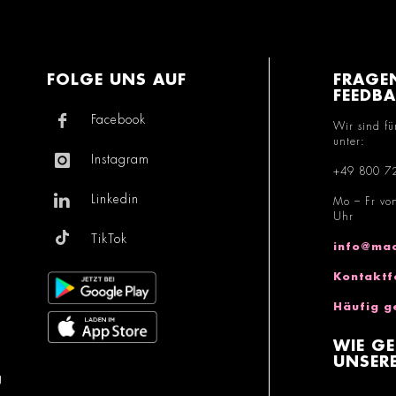
FOLGE UNS AUF
FRAGE
FEEDB
Facebook
Wir sind fü
unter:
Instagram
+49 800 7
Linkedin
Mo – Fr vo
Uhr
TikTok
info@mac
Kontaktf
Häufig g
WIE GE
UNSERE
g