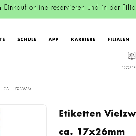
n Einkauf online reservieren und in der Fili
TE
SCHULE
APP
KARRIERE
FILIALEN
PROSPE
K, CA. 17X26MM
Etiketten Vielz
ca. 17x26mm