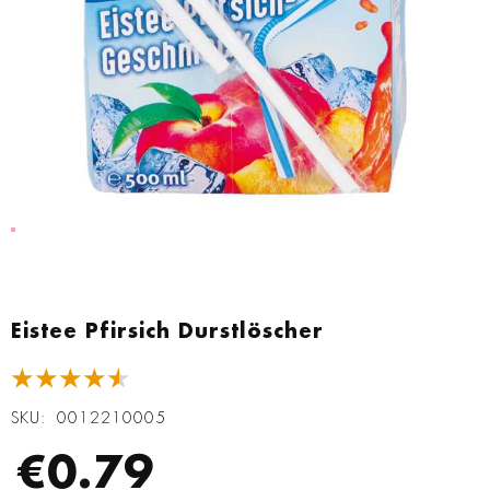
Zum
Anfang
Eistee Pfirsich Durstlöscher
der
Bildgalerie
★★★★★
springen
SKU
0012210005
€0.79