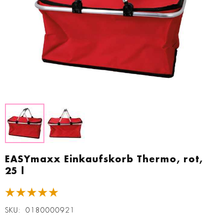
Zum
Anfang
EASYmaxx Einkaufskorb Thermo, rot,
der
25 l
Bildgalerie
springen
★★★★★
SKU
0180000921