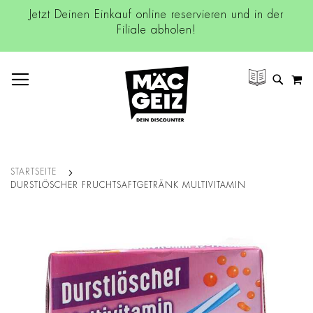
Jetzt Deinen Einkauf online reservieren und in der
Filiale abholen!
NAVIGATION UMSCHALTEN
M
SUCH
STARTSEITE
DURSTLÖSCHER FRUCHTSAFTGETRÄNK MULTIVITAMIN
Zum
Ende
der
Bildgalerie
springen