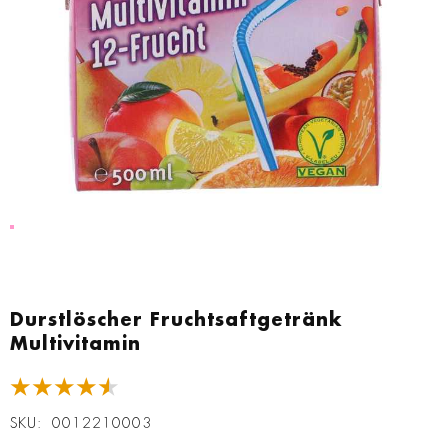
Zum
Anfang
Durstlöscher Fruchtsaftgetränk
der
Multivitamin
Bildgalerie
springen
★★★★★
SKU
0012210003