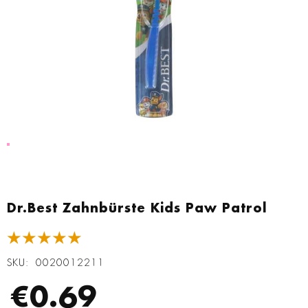
Zum
Anfang
Dr.Best Zahnbürste Kids Paw Patrol
der
Bildgalerie
★★★★★
springen
SKU
0020012211
€0.69