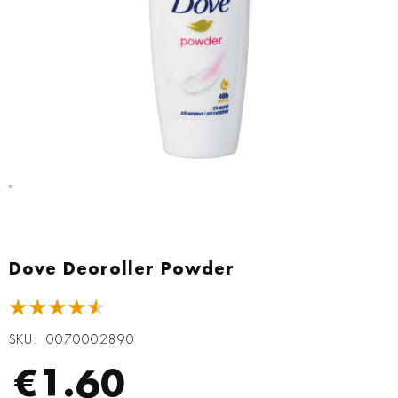
Zum
Anfang
Dove Deoroller Powder
der
Bildgalerie
★★★★★
springen
SKU
0070002890
€1.60