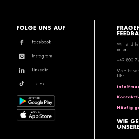
FOLGE UNS AUF
FRAGE
FEEDB
Facebook
Wir sind fü
unter:
Instagram
+49 800 7
Linkedin
Mo – Fr vo
Uhr
TikTok
info@mac
Kontaktf
Häufig g
WIE GE
UNSERE
g