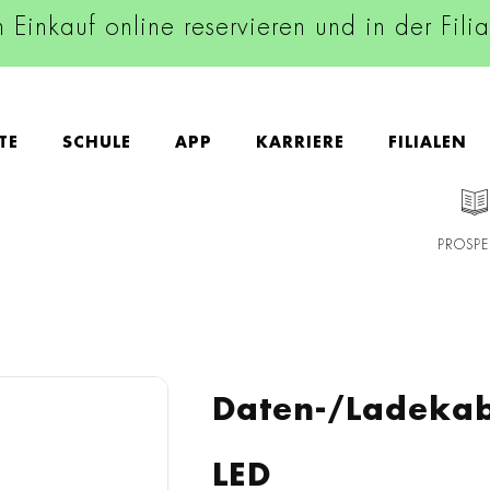
n Einkauf online reservieren und in der Fili
TE
SCHULE
APP
KARRIERE
FILIALEN
PROSPE
D
Daten-/Ladekab
LED