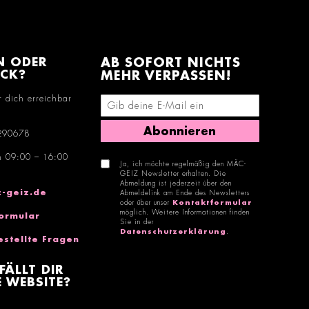
N ODER
AB SOFORT NICHTS
ACK?
MEHR VERPASSEN!
r dich erreichbar
E-Mail-Adresse eingeben
Abonnieren
290678
n 09:00 – 16:00
Ja, ich möchte regelmäßig den MÄC-
GEIZ Newsletter erhalten. Die
Abmeldung ist jederzeit über den
-geiz.de
Abmeldelink am Ende des Newsletters
oder über unser
Kontaktformular
möglich. Weitere Informationen finden
ormular
Sie in der
Datenschutzerklärung
.
estellte Fragen
FÄLLT DIR
 WEBSITE?