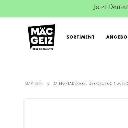
Jetzt Deine
SORTIMENT
ANGEBO
STARTSEITE
DATEN-/LADEKABEL USB-C/USB-C 1 M LE
Zum
Ende
der
Bildgalerie
springen