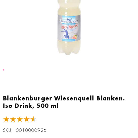
Zum
Anfang
Blankenburger Wiesenquell Blanken.
der
Iso Drink, 500 ml
Bildgalerie
springen
★★★★★
SKU
0010000926