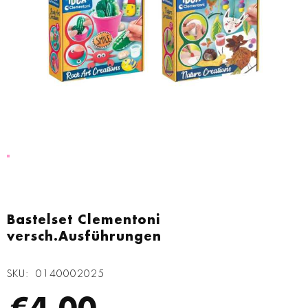
Zum
Anfang
Bastelset Clementoni
der
versch.Ausführungen
Bildgalerie
springen
SKU
0140002025