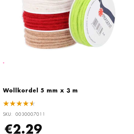
Zum
Anfang
Wollkordel 5 mm x 3 m
der
Bildgalerie
★★★★★
springen
SKU
0030007011
€2.29