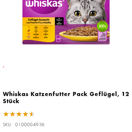
Zum
Anfang
Whiskas Katzenfutter Pack Geflügel, 12
der
Stück
Bildgalerie
springen
★★★★★
SKU
0100004936