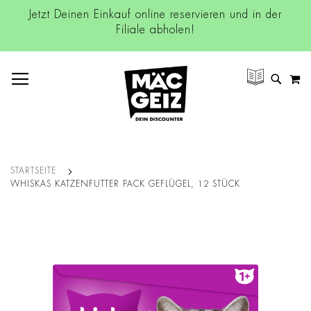
Jetzt Deinen Einkauf online reservieren und in der
Filiale abholen!
NAVIGATION UMSCHALTEN
M
SUCH
STARTSEITE
WHISKAS KATZENFUTTER PACK GEFLÜGEL, 12 STÜCK
Zum
Ende
der
Bildgalerie
springen