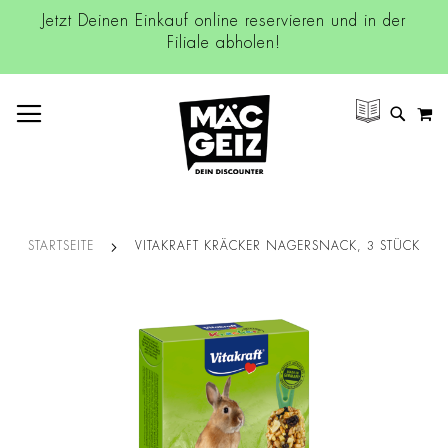
Jetzt Deinen Einkauf online reservieren und in der
Filiale abholen!
NAVIGATION UMSCHALTEN
M
SUCH
STARTSEITE
VITAKRAFT KRÄCKER NAGERSNACK, 3 STÜCK
Zum
Ende
der
Bildgalerie
springen