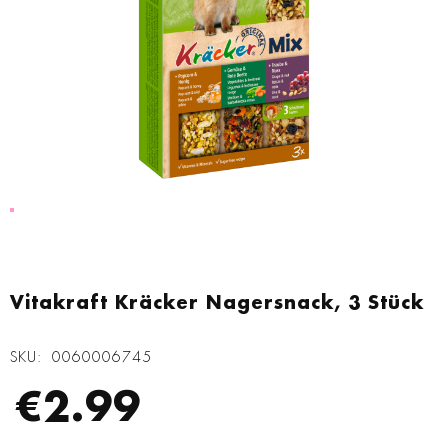
Zum
Anfang
Vitakraft Kräcker Nagersnack, 3 Stück
der
Bildgalerie
SKU
0060006745
springen
€2.99