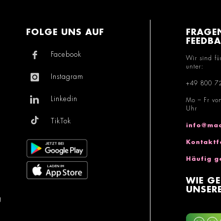
FOLGE UNS AUF
FRAGE
FEEDB
Facebook
Wir sind fü
unter:
Instagram
+49 800 7
Linkedin
Mo – Fr vo
Uhr
TikTok
info@mac
Kontaktf
Häufig g
WIE GE
UNSERE
g