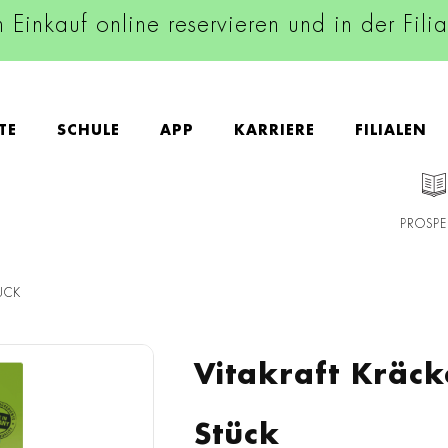
n Einkauf online reservieren und in der Fili
TE
SCHULE
APP
KARRIERE
FILIALEN
PROSPE
ÜCK
Vitakraft Kräc
Stück