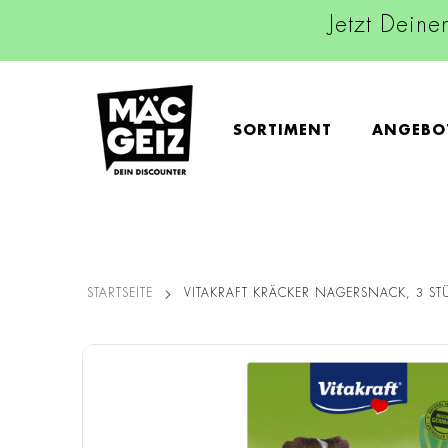
Jetzt Deine
SORTIMENT
ANGEBO
STARTSEITE
VITAKRAFT KRÄCKER NAGERSNACK, 3 ST
Zum
Ende
der
Bildgalerie
springen