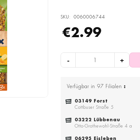
SKU
0060006744
€2.99
-
+
Verfügbar in
97
Filialen
:
03149 Forst
Cottbuser Straße 5
03222 Lübbenau
Otto-Grothewohl-Straße 4 a
06295 Eisleben