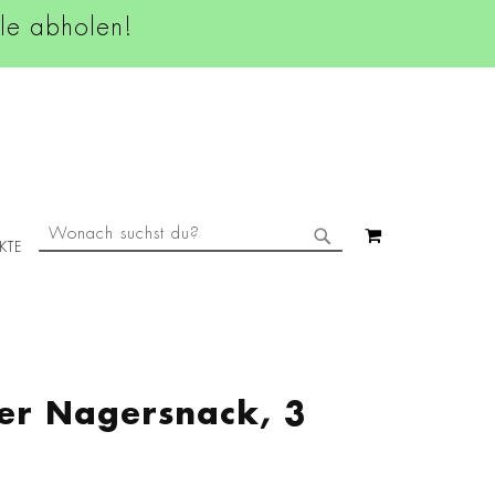
ale abholen!
SUCHE
MEIN WAREN
KTE
SUCHE
ker Nagersnack, 3