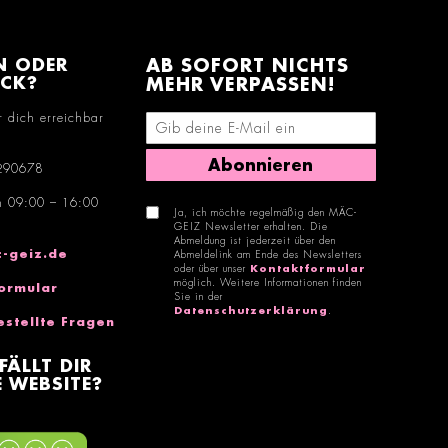
N ODER
AB SOFORT NICHTS
ACK?
MEHR VERPASSEN!
r dich erreichbar
E-Mail-Adresse eingeben
Abonnieren
290678
n 09:00 – 16:00
Ja, ich möchte regelmäßig den MÄC-
GEIZ Newsletter erhalten. Die
Abmeldung ist jederzeit über den
-geiz.de
Abmeldelink am Ende des Newsletters
oder über unser
Kontaktformular
möglich. Weitere Informationen finden
ormular
Sie in der
Datenschutzerklärung
.
estellte Fragen
FÄLLT DIR
 WEBSITE?