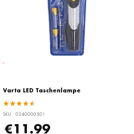
Zum
Anfang
Varta LED Taschenlampe
der
Bildgalerie
★★★★★
springen
SKU
0240000501
€11.99