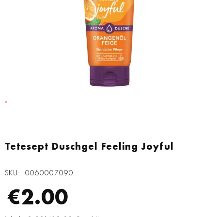
Zum
Anfang
Tetesept Duschgel Feeling Joyful
der
Bildgalerie
SKU
0060007090
springen
€2.00